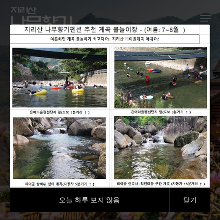
Hit enter to search or ESC to close
ROMANTIC PENSION
나무향기를 만나면 숨쉬는 자연
이 있다!
실시간 예약하기
오늘 하루 보지 않음
닫기