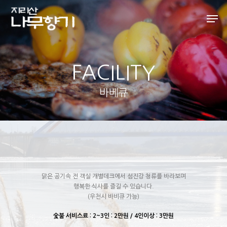
Hit enter to search or ESC to close
FACILITY
바베큐
맑은 공기속 전 객실 개별데크에서 섬진강 청류를 바라보며
행복한 식사를 즐길 수 있습니다.
(우천시 바비큐 가능)
숯불 서비스료 : 2~3인 : 2만원 / 4인이상 : 3만원